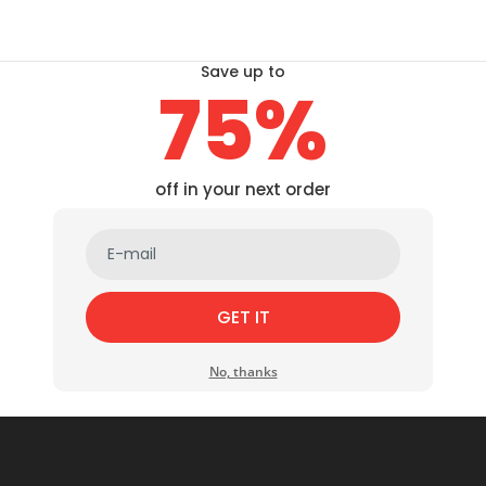
Save up to
75%
off in your next order
GET IT
No, thanks