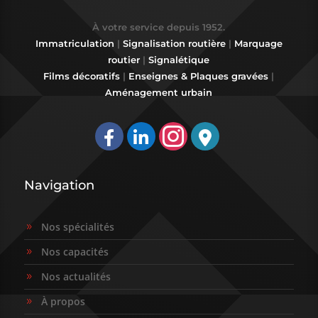
À votre service depuis 1952.
Immatriculation
|
Signalisation routière
|
Marquage
routier
|
Signalétique
Films décoratifs
|
Enseignes & Plaques gravées
|
Aménagement urbain

Navigation
Nos spécialités
9
Nos capacités
9
Nos actualités
9
À propos
9