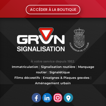
ACCÉDER À LA BOUTIQUE
À votre service depuis 1952.
Immatriculation
|
Signalisation routière
|
Marquage
routier
|
Signalétique
Films décoratifs
|
Enseignes & Plaques gravées
|
Aménagement urbain
